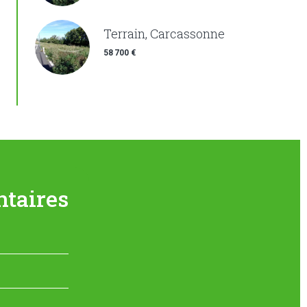
Terrain, Carcassonne
58 700 €
taires