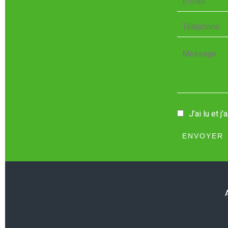
J’ai lu et j
ENVOYER